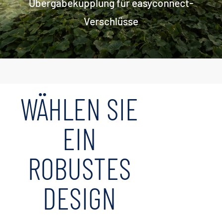
Übergabekupplung für easyconnect-
Verschlüsse
WÄHLEN SIE
EIN
ROBUSTES
DESIGN