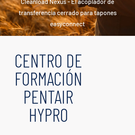
Cleanload Nexus - El acoplador de
transferencia cerrado para tapones
easyconnect
CENTRO DE
FORMACIÓN
PENTAIR
HYPRO