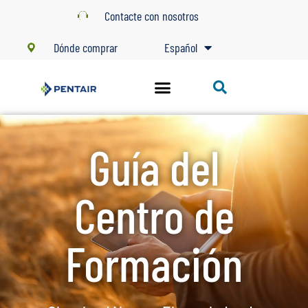
Contacte con nosotros
Dónde comprar
Español
Guía del
Centro de
Formación